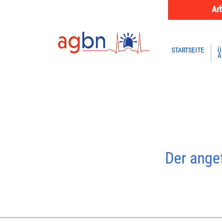
STARTSEITE
Ü
A
Der angef