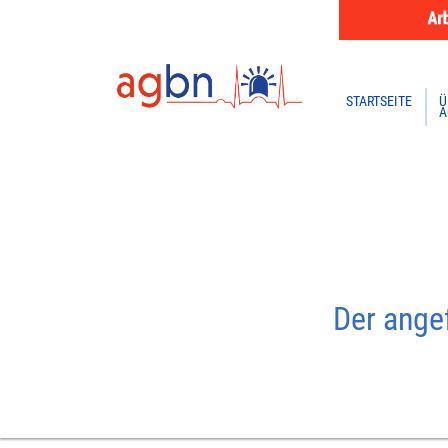
STARTSEITE
Ü
A
Der angef