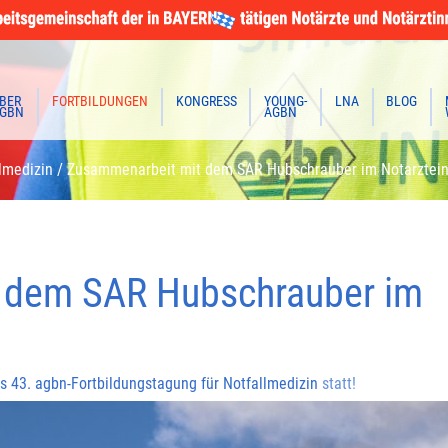
BER
FORTBILDUNGEN
KONGRESS
YOUNG-
LNA
BLOG
GBN
AGBN
lmedizin
/
Zusammenarbeit mit dem SAR Hubschrauber im Notarztein
 dem SAR Hubschrauber im
 43. agbn-Fortbildungstagung für Notfallmedizin
statt!