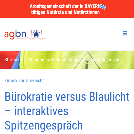
Startseite
/
43. agbn-Fortbildungstagung für Notfallmedizin
/
Bürokratie versus Blaulicht – interaktives Spitzengespräch
Zurück zur Übersicht
Bürokratie versus Blaulicht
– interaktives
Spitzengespräch