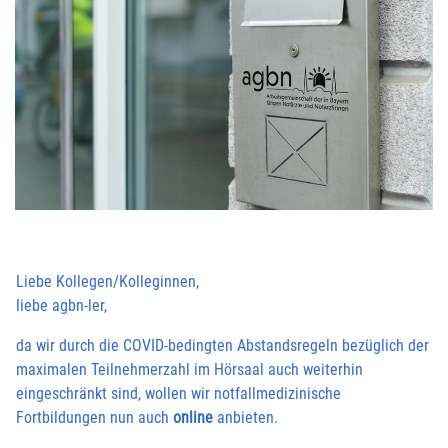
Liebe Kollegen/Kolleginnen,
liebe agbn-ler,
da wir durch die COVID-bedingten Abstandsregeln bezüglich der
maximalen Teilnehmerzahl im Hörsaal auch weiterhin
eingeschränkt sind, wollen wir notfallmedizinische
Fortbildungen nun auch
online
anbieten.