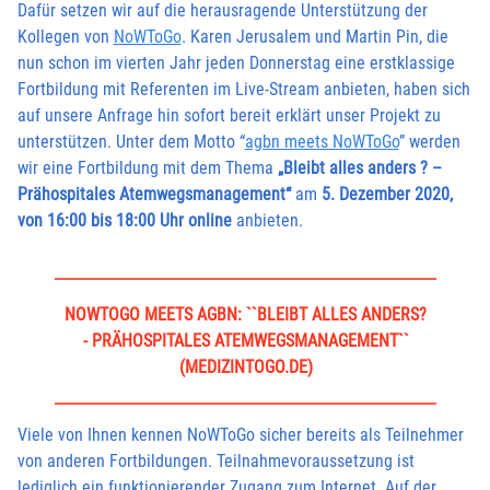
Dafür setzen wir auf die herausragende Unterstützung der
Kollegen von
NoWToGo
. Karen Jerusalem und Martin Pin, die
nun schon im vierten Jahr jeden Donnerstag eine erstklassige
Fortbildung mit Referenten im Live-Stream anbieten, haben sich
auf unsere Anfrage hin sofort bereit erklärt unser Projekt zu
unterstützen. Unter dem Motto “
agbn meets NoWToGo
” werden
wir eine Fortbildung mit dem Thema
„Bleibt alles anders ? –
Prähospitales Atemwegsmanagement“
am
5. Dezember 2020,
von 16:00 bis 18:00 Uhr online
anbieten.
NOWTOGO MEETS AGBN: ``BLEIBT ALLES ANDERS?
- PRÄHOSPITALES ATEMWEGSMANAGEMENT``
(MEDIZINTOGO.DE)
Viele von Ihnen kennen NoWToGo sicher bereits als Teilnehmer
von anderen Fortbildungen. Teilnahmevoraussetzung ist
lediglich ein funktionierender Zugang zum Internet. Auf der