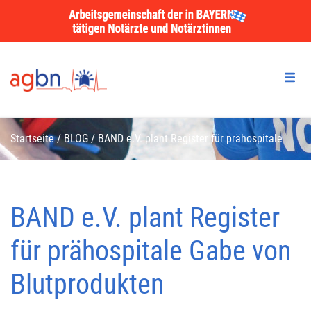
Startseite
/
BLOG
/
BAND e.V. plant Register für prähospitale
Gabe von Blutprodukten
BAND e.V. plant Register
für prähospitale Gabe von
Blutprodukten