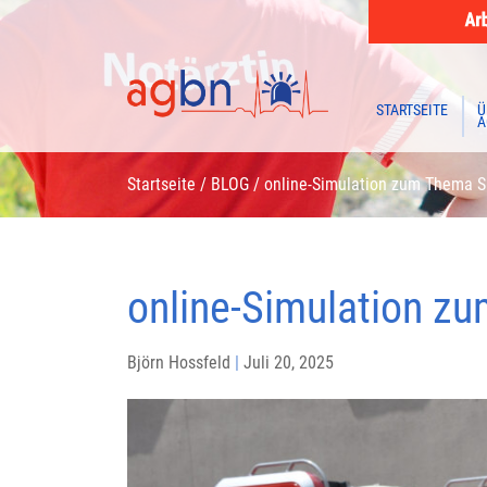
STARTSEITE
Ü
A
Startseite
/
BLOG
/
online-Simulation zum Thema S
online-Simulation z
Björn Hossfeld
|
Juli 20, 2025