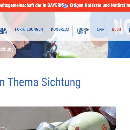
BER
FORTBILDUNGEN
KONGRESS
YOUNG-
LNA
BLOG
GBN
AGBN
ichtung
um Thema Sichtung