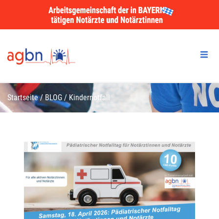
Startseite
/
BLOG
/
Kindernotfall