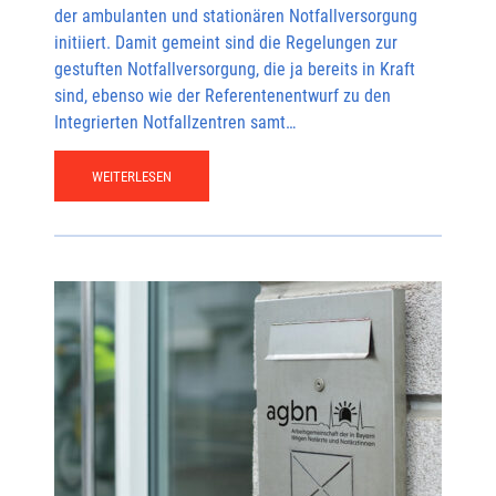
der ambulanten und stationären Notfallversorgung
initiiert. Damit gemeint sind die Regelungen zur
gestuften Notfallversorgung, die ja bereits in Kraft
sind, ebenso wie der Referentenentwurf zu den
Integrierten Notfallzentren samt…
WEITERLESEN